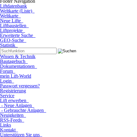
Footer Navigation
Liftdatenbank
Weltkarte (Liste)
Weltkarte
Neue Lifte
Liftbaustellen
Liftprojekte
Erweiterte Suche
GEO-Suche
Statistik
Wissen & Technik
Bautagebuch
Dokumentationen
Forum
mein Lift-World
Login
Passwort vergessen?
Registrierung
Service
Lift erwerben
- Neue Anlagen
- Gebrauchte Anlagen
Neuigkeiten
RSS-Feeds
Links
Kontakt
Unterstützen Sie uns