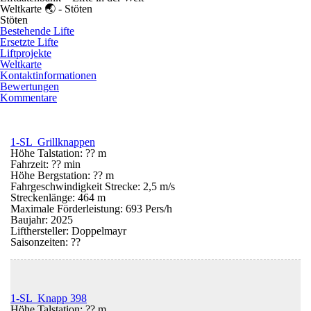
Weltkarte 🌏 - Stöten
Stöten
Bestehende Lifte
Ersetzte Lifte
Liftprojekte
Weltkarte
Kontaktinformationen
Bewertungen
Kommentare
1-SL Grillknappen
Höhe Talstation: ?? m
Fahrzeit: ?? min
Höhe Bergstation: ?? m
Fahrgeschwindigkeit Strecke: 2,5 m/s
Streckenlänge: 464 m
Maximale Förderleistung: 693 Pers/h
Baujahr: 2025
Lifthersteller: Doppelmayr
Saisonzeiten:
??
1-SL Knapp 398
Höhe Talstation: ?? m