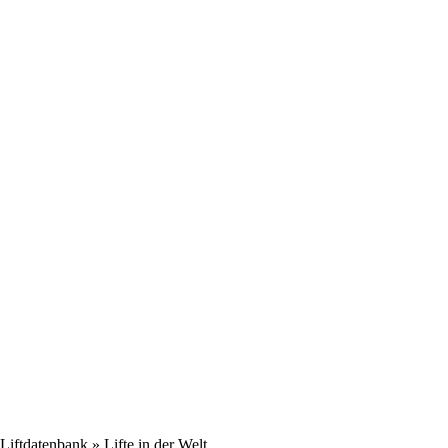
Liftdatenbank
» Lifte in der Welt