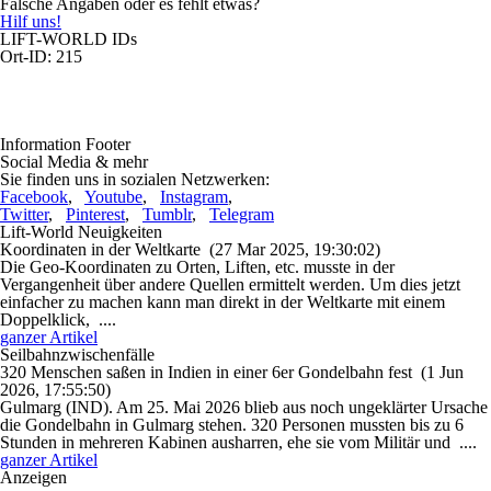
Falsche Angaben oder es fehlt etwas?
Hilf uns!
LIFT-WORLD IDs
Ort-ID: 215
Information Footer
Social Media & mehr
Sie finden uns in sozialen Netzwerken:
Facebook
,
Youtube
,
Instagram
,
Twitter
,
Pinterest
,
Tumblr
,
Telegram
Lift-World Neuigkeiten
Koordinaten in der Weltkarte
(27 Mar 2025, 19:30:02)
Die Geo-Koordinaten zu Orten, Liften, etc. musste in der
Vergangenheit über andere Quellen ermittelt werden. Um dies jetzt
einfacher zu machen kann man direkt in der Weltkarte mit einem
Doppelklick, ....
ganzer Artikel
Seilbahnzwischenfälle
320 Menschen saßen in Indien in einer 6er Gondelbahn fest
(1 Jun
2026, 17:55:50)
Gulmarg (IND). Am 25. Mai 2026 blieb aus noch ungeklärter Ursache
die Gondelbahn in Gulmarg stehen. 320 Personen mussten bis zu 6
Stunden in mehreren Kabinen ausharren, ehe sie vom Militär und ....
ganzer Artikel
Anzeigen