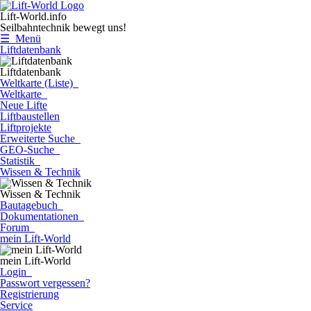
Lift-World.info
Seilbahntechnik bewegt uns!
☰ Menü
Liftdatenbank
Liftdatenbank
Weltkarte (Liste)
Weltkarte
Neue Lifte
Liftbaustellen
Liftprojekte
Erweiterte Suche
GEO-Suche
Statistik
Wissen & Technik
Wissen & Technik
Bautagebuch
Dokumentationen
Forum
mein Lift-World
mein Lift-World
Login
Passwort vergessen?
Registrierung
Service