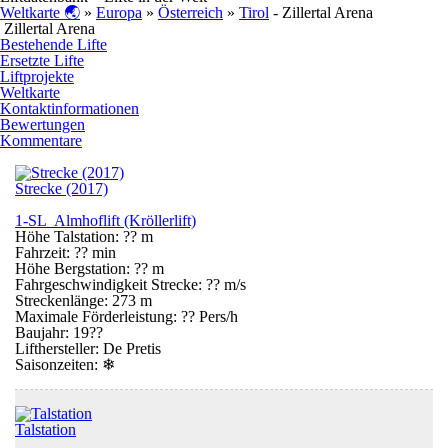
Weltkarte 🌏
»
Europa
»
Österreich
»
Tirol
- Zillertal Arena
Zillertal Arena
Bestehende Lifte
Ersetzte Lifte
Liftprojekte
Weltkarte
Kontaktinformationen
Bewertungen
Kommentare
Strecke (2017)
1-SL Almhoflift (Kröllerlift)
Höhe Talstation: ?? m
Fahrzeit: ?? min
Höhe Bergstation: ?? m
Fahrgeschwindigkeit Strecke: ?? m/s
Streckenlänge: 273 m
Maximale Förderleistung: ?? Pers/h
Baujahr: 19??
Lifthersteller: De Pretis
Saisonzeiten:
❄
Talstation