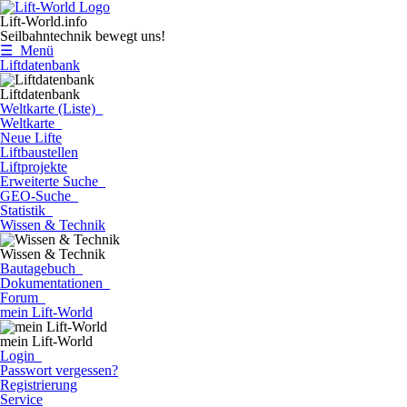
Lift-World.info
Seilbahntechnik bewegt uns!
☰ Menü
Liftdatenbank
Liftdatenbank
Weltkarte (Liste)
Weltkarte
Neue Lifte
Liftbaustellen
Liftprojekte
Erweiterte Suche
GEO-Suche
Statistik
Wissen & Technik
Wissen & Technik
Bautagebuch
Dokumentationen
Forum
mein Lift-World
mein Lift-World
Login
Passwort vergessen?
Registrierung
Service