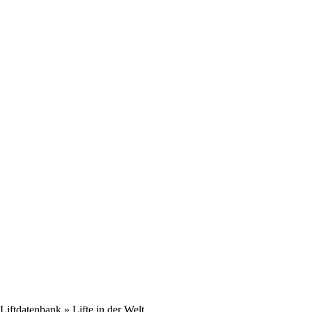
Liftdatenbank
» Lifte in der Welt